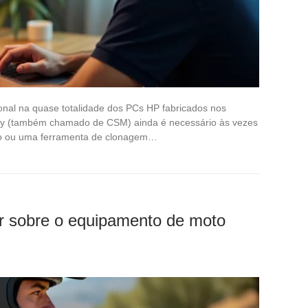
ional na quase totalidade dos PCs HP fabricados nos
acy (também chamado de CSM) ainda é necessário às vezes
igo ou uma ferramenta de clonagem…
r sobre o equipamento de moto