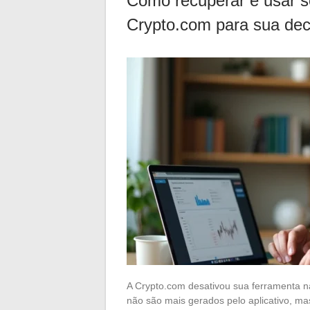
Como recuperar e usar s
Crypto.com para sua dec
A Crypto.com desativou sua ferramenta nat
não são mais gerados pelo aplicativo, ma