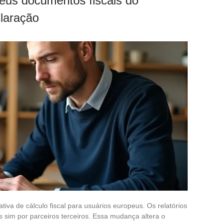
eus documentos fiscais do
laração
iva de cálculo fiscal para usuários europeus. Os relatórios
s sim por parceiros terceiros. Essa mudança altera o