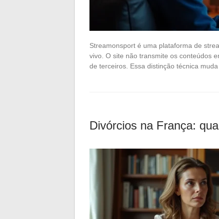
Streamonsport é uma plataforma de strea
vivo. O site não transmite os conteúdos 
de terceiros. Essa distinção técnica mud
Divórcios na França: qua