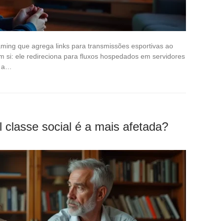
ming que agrega links para transmissões esportivas ao
em si: ele redireciona para fluxos hospedados em servidores
a a…
l classe social é a mais afetada?