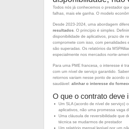
Todos nós já conhecemos o prestador que 
falhas, mais ele ganha. O modelo econôm
Desde 2023-2024, uma abordagem diferen
resultados
. O princípio é simples. Defi
disponibilidade de aplicativos, prazo de r
compromete com isso, com penalidades 
são superadas. Os relatórios da MSPAll
especialmente nos mercados norte-americ
Para uma PME francesa, o interesse é tr
com um nível de serviço garantido. Sa
retornos variam nesse ponto de acordo c
saudável:
alinhar o interesse do fornec
O que o contrato deve 
Um SLA (acordo de nível de serviço) c
aplicativos, não uma promessa vaga de
Uma cláusula de reversibilidade que
técnica se mudarmos de prestador
Um relatório mensal legível por um nã