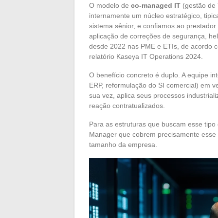
O modelo de
co-managed IT
(gestão de 
internamente um núcleo estratégico, tipi
sistema sênior, e confiamos ao prestador
aplicação de correções de segurança, help
desde 2022 nas PME e ETIs, de acordo 
relatório Kaseya IT Operations 2024.
O benefício concreto é duplo. A equipe i
ERP, reformulação do SI comercial) em ve
sua vez, aplica seus processos industri
reação contratualizados.
Para as estruturas que buscam esse tipo 
Manager que cobrem precisamente esse 
tamanho da empresa.