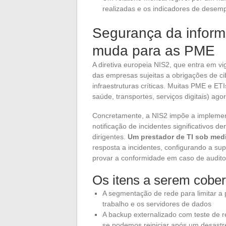
realizadas e os indicadores de dese
Segurança da informa
muda para as PME
A diretiva europeia NIS2, que entra em v
das empresas sujeitas a obrigações de c
infraestruturas críticas. Muitas PME e ET
saúde, transportes, serviços digitais) ago
Concretamente, a NIS2 impõe a implement
notificação de incidentes significativos d
dirigentes.
Um prestador de TI sob med
resposta a incidentes, configurando a s
provar a conformidade em caso de audito
Os itens a serem cober
A segmentação de rede para limitar 
trabalho e os servidores de dados
A backup externalizado com teste de re
se podemos reiniciar após um desastr