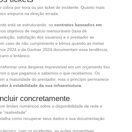
cobra por hora ou por ticket de incidente. Quanto mais
ico empurra na direção errada.
te está se estruturando: os
contratos baseados em
nimos objetivos de negócio mensuráveis (taxa de
esolução, satisfação dos usuários) e o prestador se
em caso de não cumprimento e bônus quando as metas
iance 2024 e da Gartner 2024 documentam essa tendência,
ano e britânico.
ansformar uma despesa imprevisível em um orçamento fixo
bemos o que pagamos e sabemos o que recebemos. Os
om a maturidade do prestador, mas o princípio permanece
edor à estabilidade da sua infraestrutura
.
incluir concretamente
om limites numéricos sobre a disponibilidade de rede e
 “reatividade”
 detalha como recuperar seus dados e sua documentação
o-técnico, com os incidentes, as ações preventivas