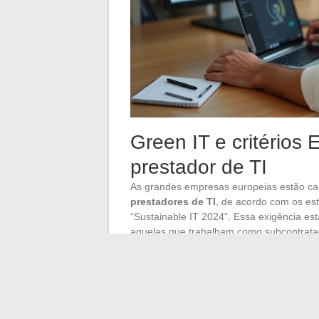
Green IT e critérios
prestador de TI
As grandes empresas europeias estão ca
prestadores de TI
, de acordo com os es
“Sustainable IT 2024”. Essa exigência e
aquelas que trabalham como subcontratadas
Um prestador comprometido com uma ab
em data centers alimentados por energia
da virtualização e planejar a renovação 
completo. Isso não é um argumento de mar
contas, e
não poder atender a isso fec