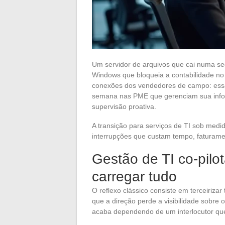
Um servidor de arquivos que cai numa s
Windows que bloqueia a contabilidade no
conexões dos vendedores de campo: essa
semana nas PME que gerenciam sua infor
supervisão proativa.
A transição para serviços de TI sob medi
interrupções que custam tempo, faturamen
Gestão de TI co-pilo
carregar tudo
O reflexo clássico consiste em terceiriza
que a direção perde a visibilidade sobre 
acaba dependendo de um interlocutor que 