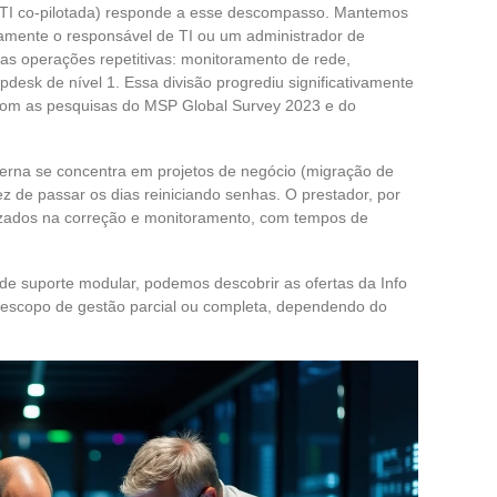
TI co-pilotada) responde a esse descompasso. Mantemos
camente o responsável de TI ou um administrador de
 as operações repetitivas: monitoramento de rede,
desk de nível 1. Essa divisão progrediu significativamente
com as pesquisas do MSP Global Survey 2023 e do
nterna se concentra em projetos de negócio (migração de
z de passar os dias reiniciando senhas. O prestador, por
alizados na correção e monitoramento, com tempos de
de suporte modular, podemos descobrir as ofertas da Info
escopo de gestão parcial ou completa, dependendo do