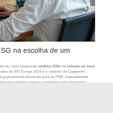
 ESG na escolha de um
da vez mais integrando
critérios ESG na seleção de seus
tudos da IDC Europe 2024 e o relatório da Capgemini
stá gradualmente descendo para as PME, especialmente
 para clientes sujeitos a relatórios extra-financeiros.
ordagem Green IT irá oferecer hospedagem em nuvem
s renováveis, otimizar o consumo dos servidores por meio
do hardware levando em consideração o ciclo de vida
keting. É um critério de seleção em licitações de grandes
ha portas comerciais
.