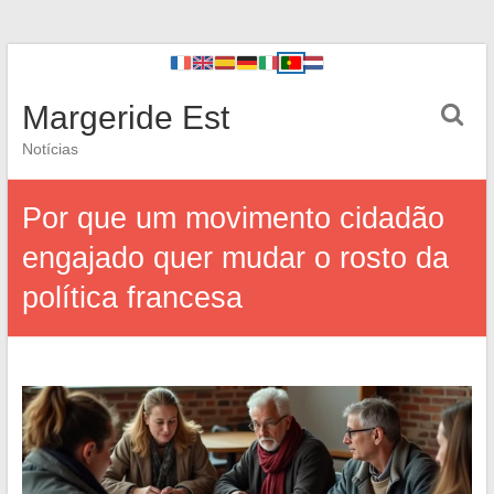
Margeride Est
Notícias
Por que um movimento cidadão
engajado quer mudar o rosto da
política francesa