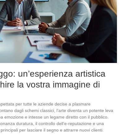
iggo: un’esperienza artistica
chire la vostra immagine di
spettata per tutte le aziende decise a plasmare
ntano dagli schemi classici, l’arte diventa un potente leva
rea emozione e intesse un legame diretto con il pubblico.
isonanza duratura, il controllo dell’e-reputazione e una
rincipali per lasciare il segno e attrarre nuovi clienti.