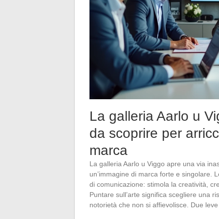
La galleria Aarlo u V
da scoprire per arric
marca
La galleria Aarlo u Viggo apre una via ina
un’immagine di marca forte e singolare. Lo
di comunicazione: stimola la creatività, c
Puntare sull’arte significa scegliere una r
notorietà che non si affievolisce. Due leve p