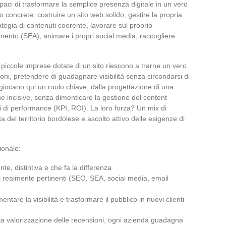
paci di trasformare la semplice presenza digitale in un vero
 concrete: costruire un sito web solido, gestire la propria
egia di contenuti coerente, lavorare sul proprio
nto (SEA), animare i propri social media, raccogliere
piccole imprese dotate di un sito riescono a trarne un vero
zioni, pretendere di guadagnare visibilità senza circondarsi di
 giocano qui un ruolo chiave, dalla progettazione di una
ne incisive, senza dimenticare la gestione del content
ri di performance (KPI, ROI). La loro forza? Un mix di
 del territorio bordolese e ascolto attivo delle esigenze di
ionale:
e, distintiva e che fa la differenza
 realmente pertinenti (SEO, SEA, social media, email
tare la visibilità e trasformare il pubblico in nuovi clienti
 la valorizzazione delle recensioni, ogni azienda guadagna