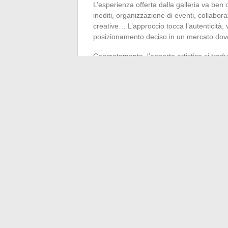
L’esperienza offerta dalla galleria va ben
inediti, organizzazione di eventi, collabora
creative… L’approccio tocca l’autenticità, v
posizionamento deciso in un mercato dove
Concretamente, l’apporto artistico si tradu
Un’esperienza immersiva: i visitatori 
La valorizzazione dei saperi francesi: 
Sinergie tra arte, musica e comunicazi
Risultato: la vostra visibilità online si arr
un universo saturo di immagini. Nella corsa
differenza.
←
I migliori strumenti per ottimizzare il 
I migliori consigli per sce