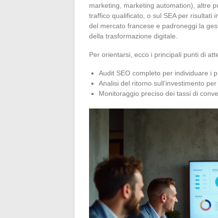
marketing, marketing automation), altre 
traffico qualificato, o sul SEA per risulta
del mercato francese e padroneggi la gest
della trasformazione digitale.
Per orientarsi, ecco i principali punti di at
Audit SEO completo per individuare i p
Analisi del ritorno sull’investimento pe
Monitoraggio preciso dei tassi di conve