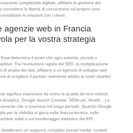
la crescente complessità digitale, affidare la gestione del
 concedersi la libertà di concentrarsi sul proprio core
onsolidare le relazioni con i clienti.
e agenzie web in Francia
ola per la vostra strategia
. Essa determina il posto che ogni azienda, piccola o
itivo. Tra l’evoluzione rapida del SEO, la moltiplicazione
ti di analisi dei dati, affidarsi a un’agenzia di sviluppo web
e di scegliere il partner realmente adatto ai vostri obiettivi
e significa esaminare da vicino la qualità dei loro metodi,
le Analytics, Google Search Console, SEMrush, Ahrefs…) e
a coerente che si inserisca nel lungo periodo. Quando Google
lia per la visibilità si gioca sulla finezza tecnica, sulla
 backlink solidi e sul monitoraggio metodico dei KPI.
ne desiderano un supporto completo (social media, content