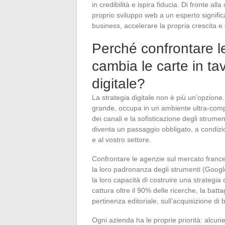
in credibilità e ispira fiducia. Di fronte al
proprio sviluppo web a un esperto significa
business, accelerare la propria crescita e c
Perché confrontare l
cambia le carte in tav
digitale?
La strategia digitale non è più un’opzione
grande, occupa in un ambiente ultra-compet
dei canali e la sofisticazione degli strumen
diventa un passaggio obbligato, a condizion
e al vostro settore.
Confrontare le agenzie sul mercato frances
la loro padronanza degli strumenti (Goog
la loro capacità di costruire una strategi
cattura oltre il 90% delle ricerche, la battag
pertinenza editoriale, sull’acquisizione di
Ogni azienda ha le proprie priorità: alcu