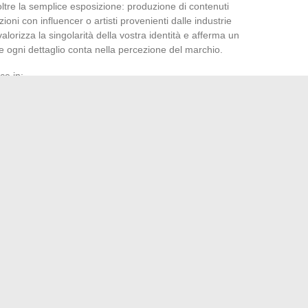
 oltre la semplice esposizione: produzione di contenuti
zioni con influencer o artisti provenienti dalle industrie
alorizza la singolarità della vostra identità e afferma un
 ogni dettaglio conta nella percezione del marchio.
ce in:
vivono una scoperta che suscita impegno
un segnale forte inviato a un pubblico esigente
one per creare contenuti che fidelizzano
icchisce, guadagna in rilievo e lascia un’impronta duratura in
 al riconoscimento, l’audacia artistica fa più che mai la
tuo status di freelance
gliere il tuo equipaggiamento audio e video di alta gamma
→