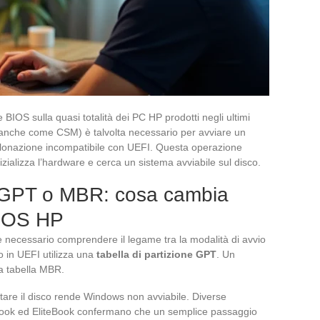
le BIOS sulla quasi totalità dei PC HP prodotti negli ultimi
 anche come CSM) è talvolta necessario per avviare un
i clonazione incompatibile con UEFI. Questa operazione
izializza l’hardware e cerca un sistema avviabile sul disco.
ne GPT o MBR: cosa cambia
BIOS HP
è necessario comprendere il legame tra la modalità di avvio
to in UEFI utilizza una
tabella di partizione GPT
. Un
na tabella MBR.
ttare il disco rende Windows non avviabile. Diverse
oBook ed EliteBook confermano che un semplice passaggio