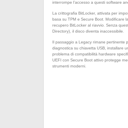
interrompe l’accesso a questi software a
La crittografia BitLocker, attivata per im
basa su TPM e Secure Boot. Modificare la m
recupero BitLocker al riavvio. Senza ques
Directory), il disco diventa inaccessibile.
Il passaggio a Legacy rimane pertinente pe
diagnostica su chiavetta USB, installare 
problema di compatibilità hardware specific
UEFI con Secure Boot attivo protegge megli
strumenti moderni.