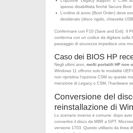
L’opzione “Legacy Support” o “CSM Sup
spesso disabilitata finché Secure Boot 
L’ordine di avvio (Boot Order) deve ess
desiderato (disco rigido, chiavetta USB
Confermare con F10 (Save and Exit). Il PC
conferma con un codice da digitare sulla 
passaggio di sicurezza impedisce una mod
Caso dei BIOS HP rece
Negli ultimi anni,
molti portatili HP non 
Windows 11 offrono solo le modalità UEFI
non ripristina l’opzione CSM su queste m
menzione di Legacy o CSM, l’hardware se
Conversione del di
reinstallazione di W
Lo scenario inverso è comune: dopo aver u
convertire il disco da MBR a GPT. Microso
versione 1703. Questo utilitario da linea 