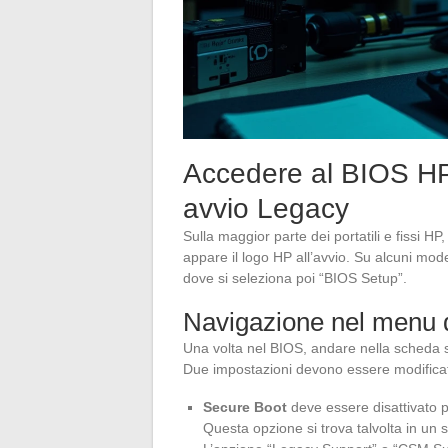
Accedere al BIOS HP 
avvio Legacy
Sulla maggior parte dei portatili e fissi 
appare il logo HP all’avvio. Su alcuni mode
dove si seleziona poi “BIOS Setup”.
Navigazione nel menu d
Una volta nel BIOS, andare nella scheda 
Due impostazioni devono essere modificat
Secure Boot
deve essere disattivato p
Questa opzione si trova talvolta in un 