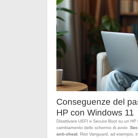
Conseguenze del pa
HP con Windows 11
Disattivare UEFI e Secure Boot su un HP fo
cambiamento dello schermo di avvio.
Sec
anti-cheat
: Riot Vanguard, ad esempio, 