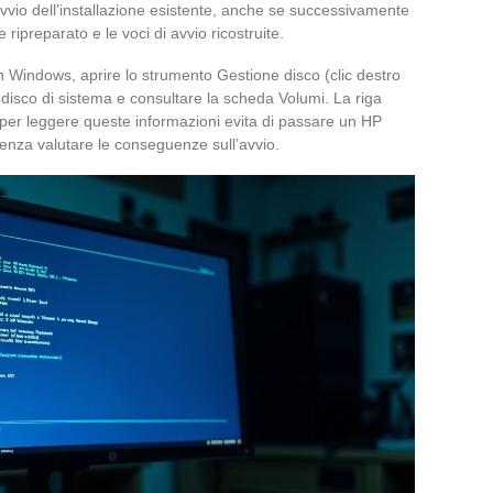
vio dell’installazione esistente, anche se successivamente
 ripreparato e le voci di avvio ricostruite.
 in Windows, aprire lo strumento Gestione disco (clic destro
l disco di sistema e consultare la scheda Volumi. La riga
aper leggere queste informazioni evita di passare un HP
senza valutare le conseguenze sull’avvio.