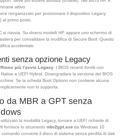
port” deve poi essere attivata (Enable). Nei BIOS HP, è
rimane attivo.
ere riorganizzato per posizionare il dispositivo Legacy
) al primo posto.
 si riavvia. Su diversi modelli HP, appare uno schermo di
tastiera per convalidare la modifica di Secure Boot. Questo
ifica accidentale.
nti senza opzione Legacy
offrono più l’avvio Legacy
. I BIOS recenti forniti con
 Native e UEFI Hybrid. Downgradare la versione del BIOS
acchine. Se la scheda Boot Options non contiene alcuna
mplicemente non lo supporta.
sco da MBR a GPT senza
indows
tilizzato la modalità Legacy, tornare a UEFI richiede di
ft fornisce lo strumento
mbr2gpt.exe
da Windows 10
di comando converte il disco di sistema senza perdita di dati