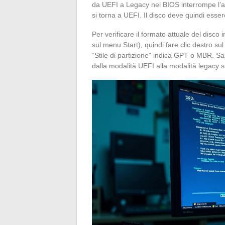
da UEFI a Legacy nel BIOS interrompe l’av
si torna a UEFI. Il disco deve quindi essere
Per verificare il formato attuale del disco
sul menu Start), quindi fare clic destro su
“Stile di partizione” indica GPT o MBR. S
dalla modalità UEFI alla modalità legacy 