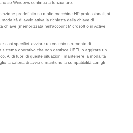
nche se Windows continua a funzionare.
postazione predefinita su molte macchine HP professionali, si
odalità di avvio attiva la richiesta della chiave di
ta chiave (memorizzata nell’account Microsoft o in Active
r casi specifici: avviare un vecchio strumento di
un sistema operativo che non gestisce UEFI, o aggirare un
o. Al di fuori di queste situazioni, mantenere la modalità
o la catena di avvio e mantiene la compatibilità con gli