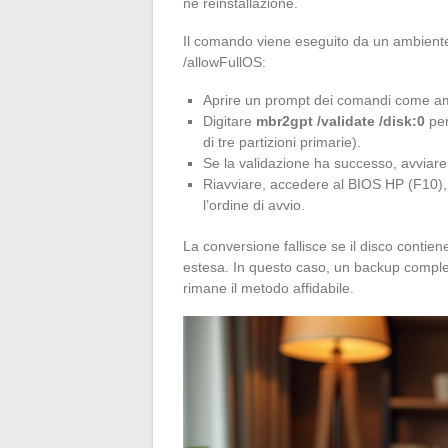
né reinstallazione.
Il comando viene eseguito da un ambient
/allowFullOS:
Aprire un prompt dei comandi come am
Digitare
mbr2gpt /validate /disk:0
per
di tre partizioni primarie).
Se la validazione ha successo, avviare
Riavviare, accedere al BIOS HP (F10), 
l’ordine di avvio.
La conversione fallisce se il disco contien
estesa. In questo caso, un backup complet
rimane il metodo affidabile.