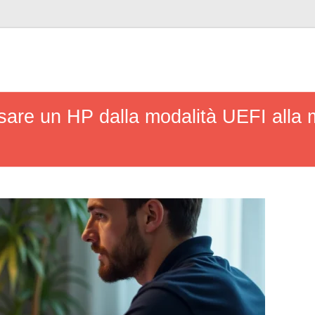
sare un HP dalla modalità UEFI alla 