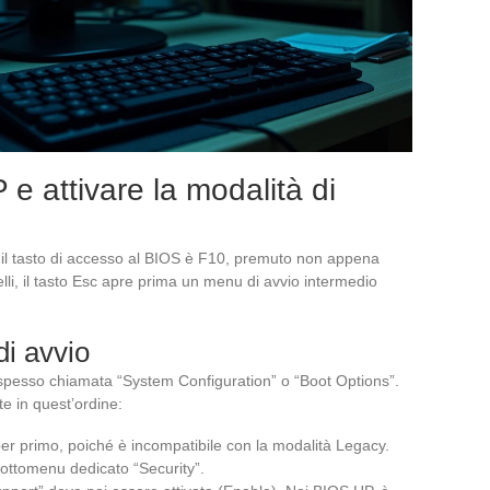
e attivare la modalità di
HP, il tasto di accesso al BIOS è F10, premuto non appena
lli, il tasto Esc apre prima un menu di avvio intermedio
i avvio
spesso chiamata “System Configuration” o “Boot Options”.
e in quest’ordine:
er primo, poiché è incompatibile con la modalità Legacy.
sottomenu dedicato “Security”.