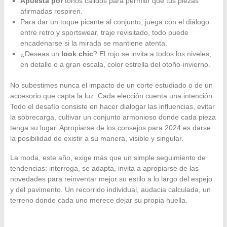
Apuesta por
tonos cálidos para permitir que tus piezas
afirmadas respiren.
Para dar un toque picante al conjunto, juega con el diálogo
entre retro y sportswear, traje revisitado, todo puede
encadenarse si la mirada se mantiene atenta.
¿Deseas un
look chic
? El rojo se invita a todos los niveles,
en detalle o a gran escala, color estrella del otoño-invierno.
No subestimes nunca el impacto de un corte estudiado o de un
accesorio que capta la luz. Cada elección cuenta una intención.
Todo el desafío consiste en hacer dialogar las influencias, evitar
la sobrecarga, cultivar un conjunto armonioso donde cada pieza
tenga su lugar. Apropiarse de los consejos para 2024 es darse
la posibilidad de existir a su manera, visible y singular.
La moda, este año, exige más que un simple seguimiento de
tendencias: interroga, se adapta, invita a apropiarse de las
novedades para reinventar mejor su estilo a lo largo del espejo
y del pavimento. Un recorrido individual, audacia calculada, un
terreno donde cada uno merece dejar su propia huella.