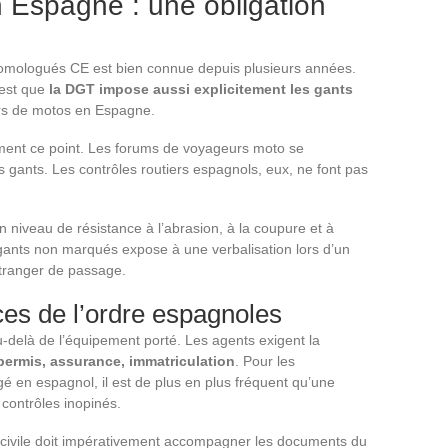
n Espagne : une obligation
 homologués CE est bien connue depuis plusieurs années.
’est que
la DGT impose aussi explicitement les gants
rs de motos en Espagne.
ment ce point. Les forums de voyageurs moto se
s gants. Les contrôles routiers espagnols, eux, ne font pas
un niveau de résistance à l’abrasion, à la coupure et à
s gants non marqués expose à une verbalisation lors d’un
tranger de passage.
rces de l’ordre espagnoles
-delà de l’équipement porté. Les agents exigent la
permis, assurance, immatriculation
. Pour les
gé en espagnol, il est de plus en plus fréquent qu’une
 contrôles inopinés.
é civile doit impérativement accompagner les documents du