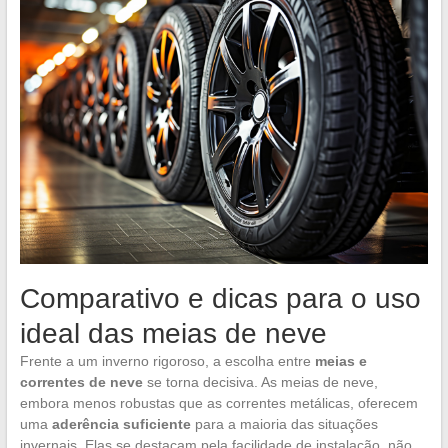
Comparativo e dicas para o uso
ideal das meias de neve
Frente a um inverno rigoroso, a escolha entre
meias e
correntes de neve
se torna decisiva. As meias de neve,
embora menos robustas que as correntes metálicas, oferecem
uma
aderência suficiente
para a maioria das situações
invernais. Elas se destacam pela facilidade de instalação, não