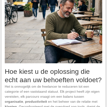
Hoe kiest u de oplossing die
echt aan uw behoeften voldoet?
Het is onmogelijk om de freelancer te reduceren tot een
categorie of een vaststaand statuut. Elk project heeft zijn eigen
vereisten, elk parcours vraagt om een balans tussen
organisatie
,
productiviteit
en het beheer van de relatie met
klanten
. Geconfronteerd met de overvloed aan tools, dreigt de