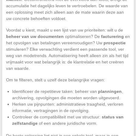
accumulatie het dagelijks leven te vertroebelen. De waarde van
een oplossing meet zich alleen aan de mate waarin deze aan
uw concrete behoeften voldoet.
Voordat u kiest, maakt u een lijst van uw prioriteiten: wilt u de
beheer van uw documenten
optimaliseren? De
facturering
en
het opvolgen van betalingen vereenvoudigen? Uw
prospectie
stimuleren? Elke verwachting verdient een passende tool, ver
weg van modetrends. Automatisering heeft alleen zin als het tijd
vrijmaakt voor wat belangrijk is: de klantrelatie en het creëren
van waarde.
Om te filteren, stelt u uzelf deze belangrijke vragen:
Identificeer de repetitieve taken: beheer van
planningen
,
archivering, opvolgingen die moeten worden uitgevoerd.
Herken uw pijnpunten: administratieve traagheid, verloren
informatie, vertragingen in de opvolging.
Controleer de compatibiliteit met uw structuur:
status van
zelfstandige
of een andere juridische vorm.
De beste oplossing ligt niet in een enkele tool, maar in een