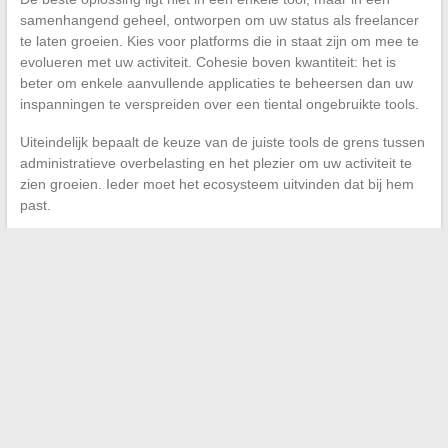
samenhangend geheel, ontworpen om uw status als freelancer
te laten groeien. Kies voor platforms die in staat zijn om mee te
evolueren met uw activiteit. Cohesie boven kwantiteit: het is
beter om enkele aanvullende applicaties te beheersen dan uw
inspanningen te verspreiden over een tiental ongebruikte tools.
Uiteindelijk bepaalt de keuze van de juiste tools de grens tussen
administratieve overbelasting en het plezier om uw activiteit te
zien groeien. Ieder moet het ecosysteem uitvinden dat bij hem
past.
←
Hoe de beste gasprijs te vinden: een gids voor slimme
consumenten
Ontdek hoe de diensten van Gloria Net de zichtbaarheid van
uw bedrijf vergroten
→