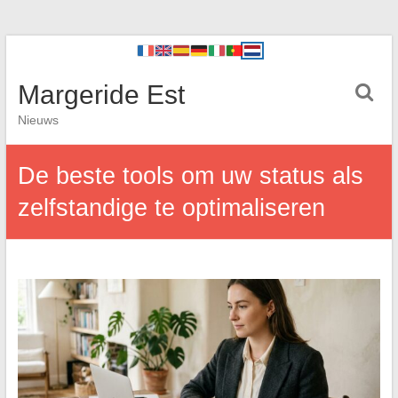
Margeride Est
Nieuws
De beste tools om uw status als
zelfstandige te optimaliseren