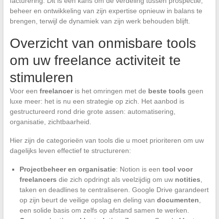
facturering. Dit is een kans om de verdeling tussen prospectie,
beheer en ontwikkeling van zijn expertise opnieuw in balans te
brengen, terwijl de dynamiek van zijn werk behouden blijft.
Overzicht van onmisbare tools
om uw freelance activiteit te
stimuleren
Voor een
freelancer
is het omringen met de
beste tools
geen
luxe meer: het is nu een strategie op zich. Het aanbod is
gestructureerd rond drie grote assen: automatisering,
organisatie, zichtbaarheid.
Hier zijn de categorieën van tools die u moet prioriteren om uw
dagelijks leven effectief te structureren:
Projectbeheer en organisatie
: Notion is een
tool voor
freelancers
die zich opdringt als veelzijdig om uw
notities
,
taken en deadlines te centraliseren. Google Drive garandeert
op zijn beurt de veilige opslag en deling van
documenten
,
een solide basis om zelfs op afstand samen te werken.