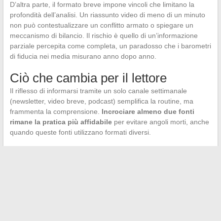
D’altra parte, il formato breve impone vincoli che limitano la
profondità dell’analisi. Un riassunto video di meno di un minuto
non può contestualizzare un conflitto armato o spiegare un
meccanismo di bilancio. Il rischio è quello di un’informazione
parziale percepita come completa, un paradosso che i barometri
di fiducia nei media misurano anno dopo anno.
Ciò che cambia per il lettore
Il riflesso di informarsi tramite un solo canale settimanale
(newsletter, video breve, podcast) semplifica la routine, ma
frammenta la comprensione.
Incrociare almeno due fonti
rimane la pratica più affidabile
per evitare angoli morti, anche
quando queste fonti utilizzano formati diversi.
I media che combinano riepilogo fattuale e link a analisi
approfondite offrono un compromesso che i lettori più assidui
sembrano privilegiare, se si crede alla progressione degli
abbonamenti digitali ai titoli che propongono questo doppio
ingresso.
Questa settimana illustra una costante del 2026: le notizie non