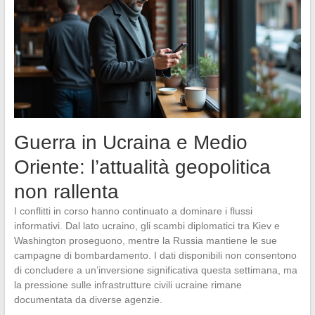
Guerra in Ucraina e Medio
Oriente: l’attualità geopolitica
non rallenta
I conflitti in corso hanno continuato a dominare i flussi
informativi. Dal lato ucraino, gli scambi diplomatici tra Kiev e
Washington proseguono, mentre la Russia mantiene le sue
campagne di bombardamento. I dati disponibili non consentono
di concludere a un’inversione significativa questa settimana, ma
la pressione sulle infrastrutture civili ucraine rimane
documentata da diverse agenzie.