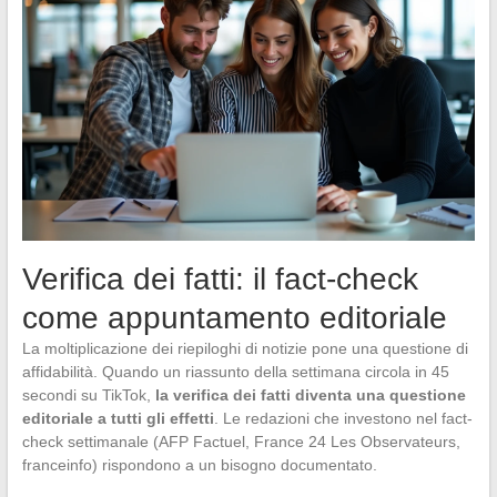
Verifica dei fatti: il fact-check
come appuntamento editoriale
La moltiplicazione dei riepiloghi di notizie pone una questione di
affidabilità. Quando un riassunto della settimana circola in 45
secondi su TikTok,
la verifica dei fatti diventa una questione
editoriale a tutti gli effetti
. Le redazioni che investono nel fact-
check settimanale (AFP Factuel, France 24 Les Observateurs,
franceinfo) rispondono a un bisogno documentato.