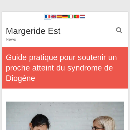
Margeride Est
News
Guide pratique pour soutenir un
proche atteint du syndrome de
Diogène