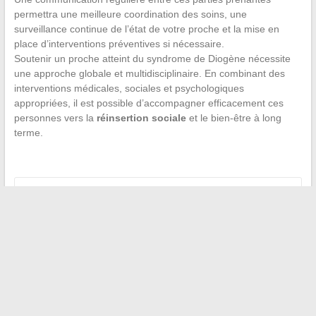
permettra une meilleure coordination des soins, une
surveillance continue de l’état de votre proche et la mise en
place d’interventions préventives si nécessaire.
Soutenir un proche atteint du syndrome de Diogène nécessite
une approche globale et multidisciplinaire. En combinant des
interventions médicales, sociales et psychologiques
appropriées, il est possible d’accompagner efficacement ces
personnes vers la
réinsertion sociale
et le bien-être à long
terme.
←
Les astuces pour obtenir un permis moto sans dépenser
un sou
Les différentes méthodes pour identifier le propriétaire d’un
RIB
→