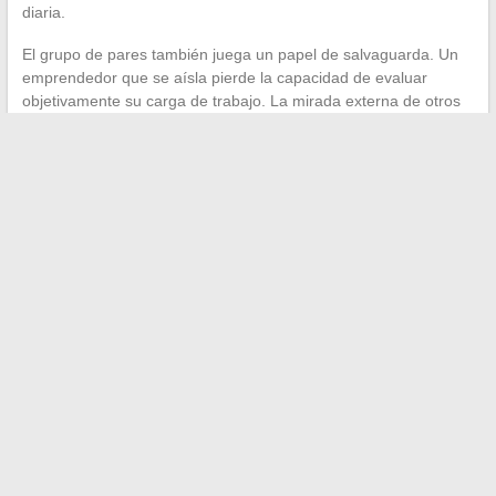
diaria.
El grupo de pares también juega un papel de salvaguarda. Un
emprendedor que se aísla pierde la capacidad de evaluar
objetivamente su carga de trabajo. La mirada externa de otros
emprendedores, enfrentados a los mismos arbitrajes, permite
detectar señales de alerta antes de que se conviertan en
problemas de salud.
El acompañamiento empresarial más eficaz no es aquel que
promete el éxito, sino el que reduce metódicamente las zonas
de incertidumbre en cada etapa del proyecto. Estructurar sus
bases jurídicas, rodearse de una red cualificada, pilotar sus
indicadores y preservar su capacidad de decisión: estos cuatro
ejes determinan la trayectoria de una empresa mucho más que
cualquier estrategia espectacular.
←
Cómo realizar un ritual con miel para atraer el amor a tu
vida