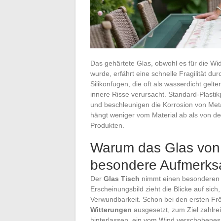
Das gehärtete Glas, obwohl es für die Wi
wurde, erfährt eine schnelle Fragilität d
Silikonfugen, die oft als wasserdicht gel
innere Risse verursacht. Standard-Plasti
und beschleunigen die Korrosion von Metal
hängt weniger vom Material ab als von d
Produkten.
Warum das Glas von 
besondere Aufmerksa
Der
Glas Tisch
nimmt einen besonderen P
Erscheinungsbild zieht die Blicke auf sich
Verwundbarkeit. Schon bei den ersten Frö
Witterungen
ausgesetzt, zum Ziel zahlre
hinterlassen, ein vom Wind verschobenes