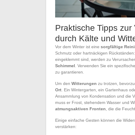
Praktische Tipps zu
durch Kälte und Witt
Vor dem Winter ist eine
sorgfältige Rein
Schmutz oder hartnäckigen Rückständen: 
eingeklemmt sind, werden zu Verursache
Schimmel
. Verwenden Sie ein spezifisch
zu garantieren.
Um den
Witterungen
zu trotzen, bevorz
Ort
. Ein Wintergarten, ein Gartenhaus od
Ansammlung von Kondensation und die Ve
muss er Frost, stehendem Wasser und Win
atmungsaktiven Fronten
, die die Feuch
Einige einfache Gesten können die Wider
verstärken: