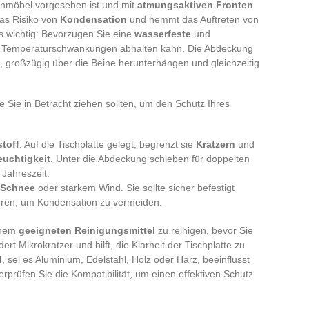
enmöbel vorgesehen ist und mit
atmungsaktiven Fronten
 das Risiko von
Kondensation
und hemmt das Auftreten von
ls wichtig: Bevorzugen Sie eine
wasserfeste
und
nd Temperaturschwankungen abhalten kann. Die Abdeckung
en, großzügig über die Beine herunterhängen und gleichzeitig
 Sie in Betracht ziehen sollten, um den Schutz Ihres
toff
: Auf die Tischplatte gelegt, begrenzt sie
Kratzern
und
euchtigkeit
. Unter die Abdeckung schieben für doppelten
Jahreszeit.
Schnee
oder starkem Wind. Sie sollte sicher befestigt
hren, um Kondensation zu vermeiden.
inem
geeigneten Reinigungsmittel
zu reinigen, bevor Sie
rt Mikrokratzer und hilft, die Klarheit der Tischplatte zu
l
, sei es Aluminium, Edelstahl, Holz oder Harz, beeinflusst
rprüfen Sie die Kompatibilität, um einen effektiven Schutz