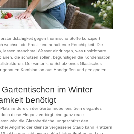
derstandsfähigkeit gegen thermische Stöße konzipiert
urch wechselnde Frost- und anhaltende Feuchtigkeit. Die
ten, lassen manchmal Wasser eindringen, was unsichtbare
kplanen, die schützen sollen, begünstigen die Kondensation
lstrukturen. Der winterliche Schutz eines Glastisches
er genauen Kombination aus Handgriffen und geeigneten
Gartentischen im Winter
mkeit benötigt
latz im Bereich der Gartenmöbel ein. Sein elegantes
, doch diese Eleganz verbirgt eine ganz reale
sten wird die Glasoberfläche, ungeschützt den
icher Angriffe: der kleinste vergessene Staub kann
Kratzern
 Objekt verursacht einen gefürchteten
Schlag
, und die