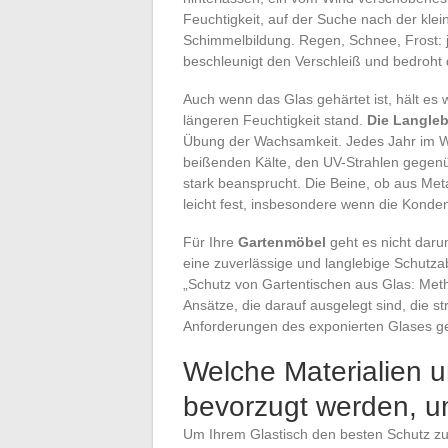
Feuchtigkeit, auf der Suche nach der klei
Schimmelbildung. Regen, Schnee, Frost: jed
beschleunigt den Verschleiß und bedroht di
Auch wenn das Glas gehärtet ist, hält 
längeren Feuchtigkeit stand.
Die Langleb
Übung der Wachsamkeit. Jedes Jahr im Win
beißenden Kälte, den UV-Strahlen gegenü
stark beansprucht. Die Beine, ob aus Metal
leicht fest, insbesondere wenn die Konde
Für Ihre
Gartenmöbel
geht es nicht daru
eine zuverlässige und langlebige Schutzab
„Schutz von Gartentischen aus Glas: Meth
Ansätze, die darauf ausgelegt sind, die 
Anforderungen des exponierten Glases g
Welche Materialien 
bevorzugt werden, u
Um Ihrem Glastisch den besten Schutz zu 