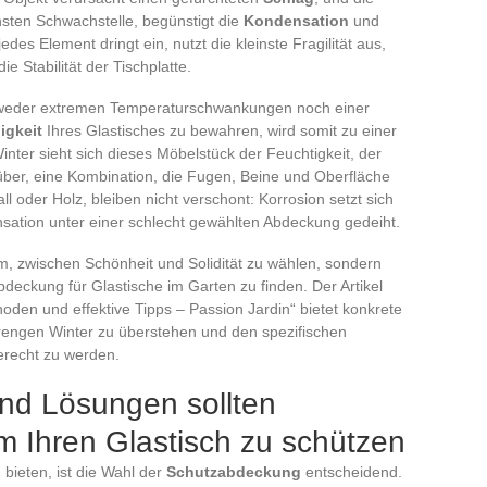
nsten Schwachstelle, begünstigt die
Kondensation
und
es Element dringt ein, nutzt die kleinste Fragilität aus,
e Stabilität der Tischplatte.
es weder extremen Temperaturschwankungen noch einer
igkeit
Ihres Glastisches zu bewahren, wird somit zu einer
ter sieht sich dieses Möbelstück der Feuchtigkeit, der
ber, eine Kombination, die Fugen, Beine und Oberfläche
l oder Holz, bleiben nicht verschont: Korrosion setzt sich
nsation unter einer schlecht gewählten Abdeckung gedeiht.
m, zwischen Schönheit und Solidität zu wählen, sondern
deckung für Glastische im Garten zu finden. Der Artikel
oden und effektive Tipps – Passion Jardin“ bietet konkrete
strengen Winter zu überstehen und den spezifischen
erecht zu werden.
und Lösungen sollten
m Ihren Glastisch zu schützen
bieten, ist die Wahl der
Schutzabdeckung
entscheidend.