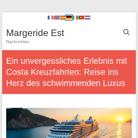
Margeride Est
Nachrichten
Ein unvergessliches Erlebnis mit
Costa Kreuzfahrten: Reise ins
Herz des schwimmenden Luxus