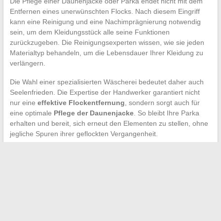
Die Pflege einer Daunenjacke oder Parka endet nicht mit dem
Entfernen eines unerwünschten Flocks. Nach diesem Eingriff
kann eine Reinigung und eine Nachimprägnierung notwendig
sein, um dem Kleidungsstück alle seine Funktionen
zurückzugeben. Die Reinigungsexperten wissen, wie sie jeden
Materialtyp behandeln, um die Lebensdauer Ihrer Kleidung zu
verlängern.
Die Wahl einer spezialisierten Wäscherei bedeutet daher auch
Seelenfrieden. Die Expertise der Handwerker garantiert nicht
nur eine
effektive Flockentfernung
, sondern sorgt auch für
eine optimale
Pflege der Daunenjacke
. So bleibt Ihre Parka
erhalten und bereit, sich erneut den Elementen zu stellen, ohne
jegliche Spuren ihrer geflockten Vergangenheit.
←
Die Nützlichkeit und Effektivität von Schneesocken für Ihr
Fahrzeug verstehen
Was ist das kleinste Costa-Schiff?
→