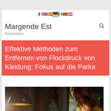
Margeride Est
Nachrichten
Effektive Methoden zum
Entfernen von Flockdruck von
Kleidung: Fokus auf die Parka